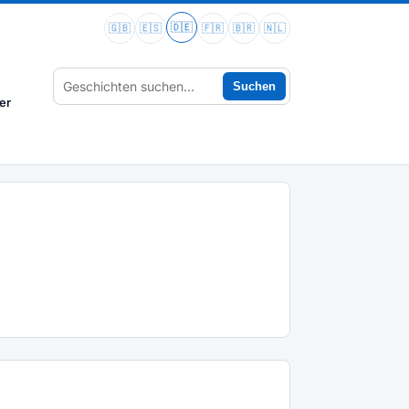
🇩🇪
🇬🇧
🇪🇸
🇫🇷
🇧🇷
🇳🇱
Suchen
er