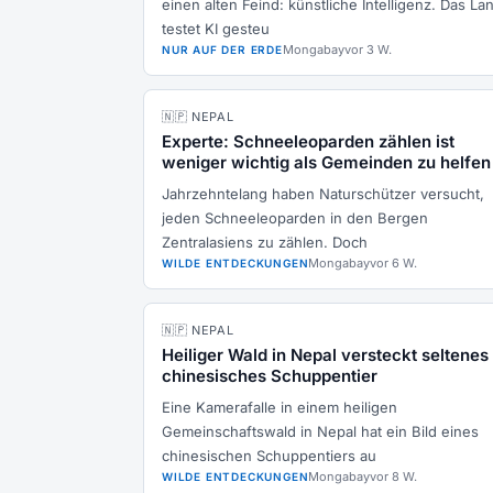
einen alten Feind: künstliche Intelligenz. Das La
testet KI gesteu
Mongabay
vor 3 W.
NUR AUF DER ERDE
🇳🇵 NEPAL
Experte: Schneeleoparden zählen ist
weniger wichtig als Gemeinden zu helfen
Jahrzehntelang haben Naturschützer versucht,
jeden Schneeleoparden in den Bergen
Zentralasiens zu zählen. Doch
Mongabay
vor 6 W.
WILDE ENTDECKUNGEN
🇳🇵 NEPAL
Heiliger Wald in Nepal versteckt seltenes
chinesisches Schuppentier
Eine Kamerafalle in einem heiligen
Gemeinschaftswald in Nepal hat ein Bild eines
chinesischen Schuppentiers au
Mongabay
vor 8 W.
WILDE ENTDECKUNGEN