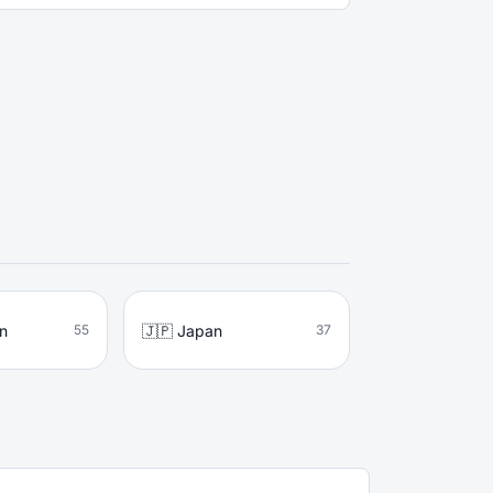
en
🇯🇵 Japan
55
37