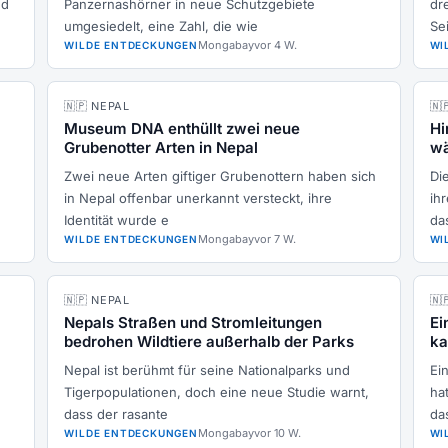
nd
Panzernashörner in neue Schutzgebiete
dr
umgesiedelt, eine Zahl, die wie
Sei
Mongabay
vor 4 W.
WILDE ENTDECKUNGEN
WI
🇳🇵 NEPAL
🇳
Museum DNA enthüllt zwei neue
Hi
Grubenotter Arten in Nepal
wä
Zwei neue Arten giftiger Grubenottern haben sich
Di
in Nepal offenbar unerkannt versteckt, ihre
ih
Identität wurde e
da
Mongabay
vor 7 W.
WILDE ENTDECKUNGEN
WI
🇳🇵 NEPAL
🇳
Nepals Straßen und Stromleitungen
Ei
bedrohen Wildtiere außerhalb der Parks
ka
Nepal ist berühmt für seine Nationalparks und
Ei
Tigerpopulationen, doch eine neue Studie warnt,
ha
dass der rasante
da
Mongabay
vor 10 W.
WILDE ENTDECKUNGEN
WI