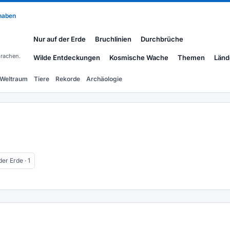
 haben
Nur auf der Erde
Bruchlinien
Durchbrüche
rachen.
Wilde Entdeckungen
Kosmische Wache
Themen
Länd
Weltraum
Tiere
Rekorde
Archäologie
der Erde · 1