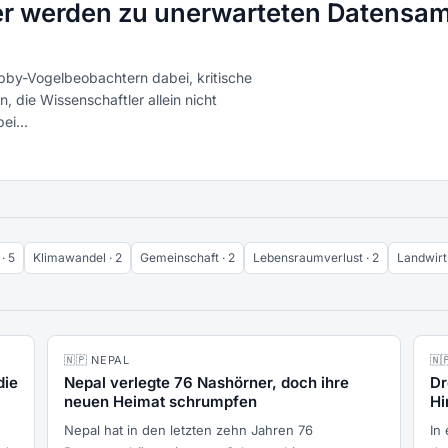
r werden zu unerwarteten Datensam
bby-Vogelbeobachtern dabei, kritische
 die Wissenschaftler allein nicht
ei...
· 5
Klimawandel · 2
Gemeinschaft · 2
Lebensraumverlust · 2
Landwirts
🇳🇵 NEPAL
🇳
die
Nepal verlegte 76 Nashörner, doch ihre
Dr
neuen Heimat schrumpfen
Hi
Nepal hat in den letzten zehn Jahren 76
In