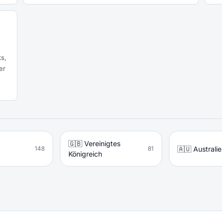
s,
er
🇬🇧 Vereinigtes
🇦🇺 Australi
148
81
Königreich