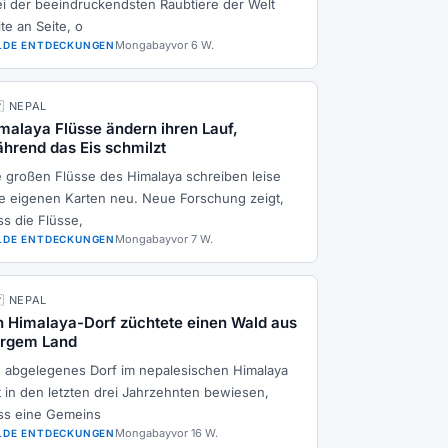
ei der beeindruckendsten Raubtiere der Welt
te an Seite, o
Mongabay
vor 6 W.
LDE ENTDECKUNGEN
🇵 NEPAL
malaya Flüsse ändern ihren Lauf,
hrend das Eis schmilzt
e großen Flüsse des Himalaya schreiben leise
re eigenen Karten neu. Neue Forschung zeigt,
ss die Flüsse,
Mongabay
vor 7 W.
LDE ENTDECKUNGEN
🇵 NEPAL
n Himalaya-Dorf züchtete einen Wald aus
rgem Land
n abgelegenes Dorf im nepalesischen Himalaya
t in den letzten drei Jahrzehnten bewiesen,
ss eine Gemeins
Mongabay
vor 16 W.
LDE ENTDECKUNGEN