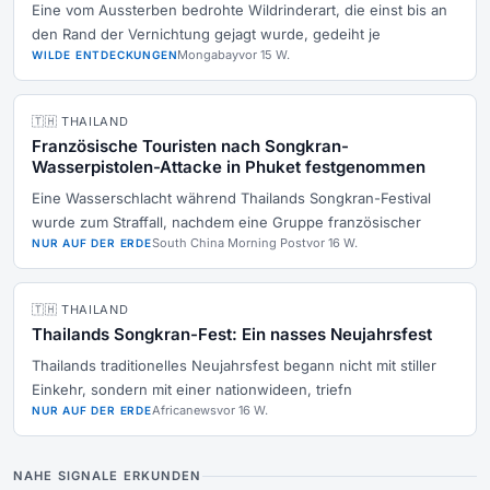
Eine vom Aussterben bedrohte Wildrinderart, die einst bis an
den Rand der Vernichtung gejagt wurde, gedeiht je
Mongabay
vor 15 W.
WILDE ENTDECKUNGEN
🇹🇭 THAILAND
Französische Touristen nach Songkran-
Wasserpistolen-Attacke in Phuket festgenommen
Eine Wasserschlacht während Thailands Songkran-Festival
wurde zum Straffall, nachdem eine Gruppe französischer
South China Morning Post
vor 16 W.
NUR AUF DER ERDE
🇹🇭 THAILAND
Thailands Songkran-Fest: Ein nasses Neujahrsfest
Thailands traditionelles Neujahrsfest begann nicht mit stiller
Einkehr, sondern mit einer nationwideen, triefn
Africanews
vor 16 W.
NUR AUF DER ERDE
NAHE SIGNALE ERKUNDEN