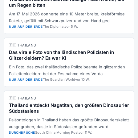
um Regen bitten
Am 17. Mai 2026 donnerte eine 10 Meter breite, kreisförmige
Rakete, gefüllt mit Schwarzpulver und von Hand ged
The Diplomat
vor 5 W.
NUR AUF DER ERDE
🇹🇭 THAILAND
Das virale Foto von thailändischen Polizisten in
Glitzerkleidern? Es war KI
Ein Foto, das zwei thailändische Polizeibeamte in glitzernden
Paillettenkleidern bei der Festnahme eines Verdä
The Guardian World
vor 10 W.
NUR AUF DER ERDE
🇹🇭 THAILAND
Thailand entdeckt Nagatitan, den größten Dinosaurier
Südostasiens
Paläontologen in Thailand haben das größte Dinosaurierskelett
ausgegraben, das je in Südostasien gefunden wurd
South China Morning Post
vor 11 W.
DURCHBRÜCHE