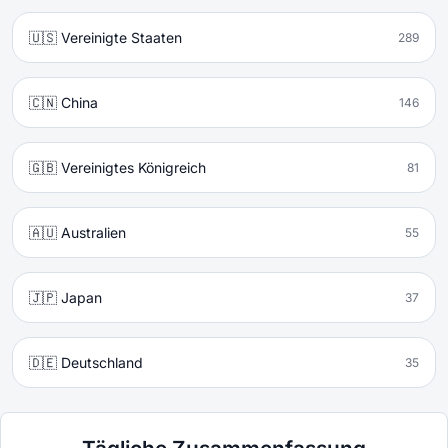
🇺🇸 Vereinigte Staaten
289
🇨🇳 China
146
🇬🇧 Vereinigtes Königreich
81
🇦🇺 Australien
55
🇯🇵 Japan
37
🇩🇪 Deutschland
35