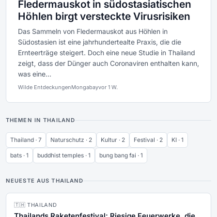
Fledermauskot in südostasiatischen
Höhlen birgt versteckte Virusrisiken
Das Sammeln von Fledermauskot aus Höhlen in
Südostasien ist eine jahrhundertealte Praxis, die die
Ernteerträge steigert. Doch eine neue Studie in Thailand
zeigt, dass der Dünger auch Coronaviren enthalten kann,
was eine...
Wilde Entdeckungen
Mongabay
vor 1 W.
THEMEN IN THAILAND
Thailand · 7
Naturschutz · 2
Kultur · 2
Festival · 2
KI · 1
bats · 1
buddhist temples · 1
bung bang fai · 1
NEUESTE AUS THAILAND
🇹🇭 THAILAND
Thailands Raketenfestival: Riesige Feuerwerke, die