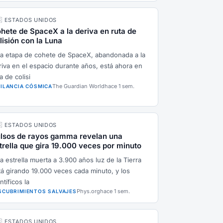
🇸 ESTADOS UNIDOS
hete de SpaceX a la deriva en ruta de
lisión con la Luna
a etapa de cohete de SpaceX, abandonada a la
riva en el espacio durante años, está ahora en
a de colisi
The Guardian World
hace 1 sem.
GILANCIA CÓSMICA
🇸 ESTADOS UNIDOS
lsos de rayos gamma revelan una
trella que gira 19.000 veces por minuto
a estrella muerta a 3.900 años luz de la Tierra
tá girando 19.000 veces cada minuto, y los
ntíficos la
Phys.org
hace 1 sem.
SCUBRIMIENTOS SALVAJES
🇸 ESTADOS UNIDOS