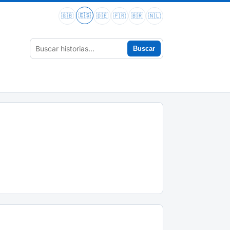
🇪🇸
🇬🇧
🇩🇪
🇫🇷
🇧🇷
🇳🇱
Buscar