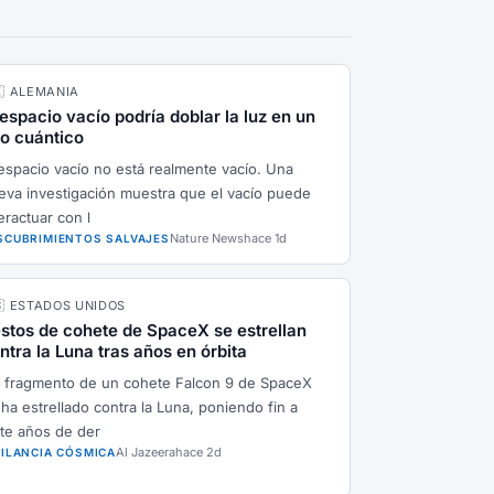
🇪 ALEMANIA
 espacio vacío podría doblar la luz en un
to cuántico
 espacio vacío no está realmente vacío. Una
eva investigación muestra que el vacío puede
eractuar con l
Nature News
hace 1d
SCUBRIMIENTOS SALVAJES
🇸 ESTADOS UNIDOS
stos de cohete de SpaceX se estrellan
ntra la Luna tras años en órbita
 fragmento de un cohete Falcon 9 de SpaceX
 ha estrellado contra la Luna, poniendo fin a
ete años de der
Al Jazeera
hace 2d
GILANCIA CÓSMICA