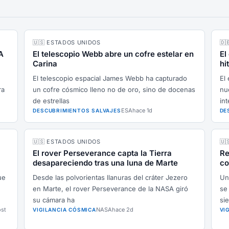
🇺🇸 ESTADOS UNIDOS
🇩
A
El telescopio Webb abre un cofre estelar en
El
Carina
hi
El telescopio espacial James Webb ha capturado
El
ra
un cofre cósmico lleno no de oro, sino de docenas
nu
de estrellas
int
ESA
hace 1d
DESCUBRIMIENTOS SALVAJES
DE
🇺🇸 ESTADOS UNIDOS
🇺
El rover Perseverance capta la Tierra
Re
desapareciendo tras una luna de Marte
co
ue
Desde las polvorientas llanuras del cráter Jezero
Un
en Marte, el rover Perseverance de la NASA giró
se
su cámara ha
si
ost
NASA
hace 2d
VIGILANCIA CÓSMICA
VI