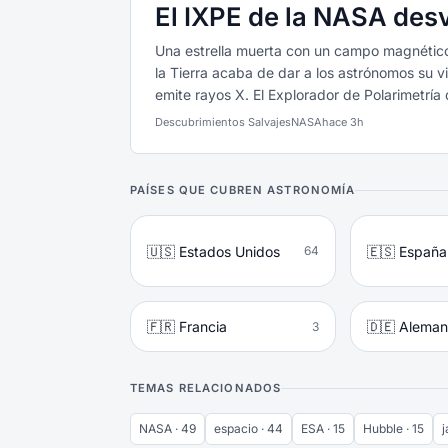
El IXPE de la NASA desv
Una estrella muerta con un campo magnético
la Tierra acaba de dar a los astrónomos su 
emite rayos X. El Explorador de Polarimetría 
Descubrimientos Salvajes
NASA
hace 3h
PAÍSES QUE CUBREN ASTRONOMÍA
🇺🇸 Estados Unidos
🇪🇸 España
64
🇫🇷 Francia
🇩🇪 Aleman
3
TEMAS RELACIONADOS
NASA · 49
espacio · 44
ESA · 15
Hubble · 15
j