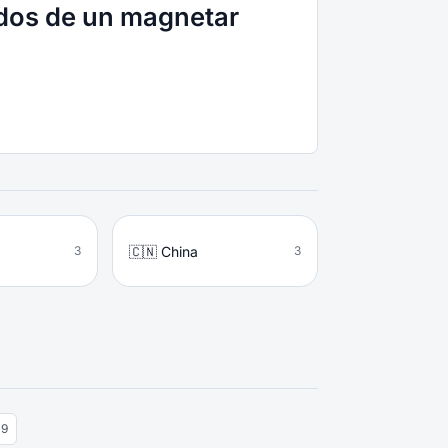
ados de un magnetar
🇨🇳 China
3
3
 9