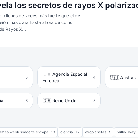
ela los secretos de rayos X polariz
 billones de veces más fuerte que el de
visión más clara hasta ahora de cómo
de Rayos X...
🇪🇺 Agencia Espacial
🇦🇺 Australia
5
4
Europea
ia
🇬🇧 Reino Unido
3
3
ames webb space telescope · 13
ciencia · 12
exoplanetas · 9
milky-way ·