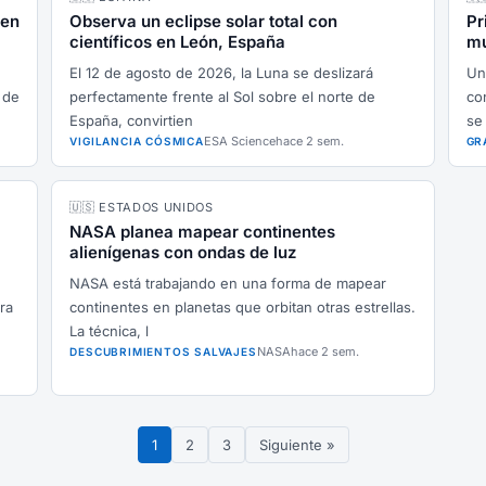
 en
Observa un eclipse solar total con
Pr
científicos en León, España
mu
lu
El 12 de agosto de 2026, la Luna se deslizará
Un
 de
perfectamente frente al Sol sobre el norte de
co
España, convirtien
se
ESA Science
hace 2 sem.
VIGILANCIA CÓSMICA
GR
🇺🇸 ESTADOS UNIDOS
NASA planea mapear continentes
alienígenas con ondas de luz
NASA está trabajando en una forma de mapear
ra
continentes en planetas que orbitan otras estrellas.
La técnica, l
NASA
hace 2 sem.
DESCUBRIMIENTOS SALVAJES
1
2
3
Siguiente »