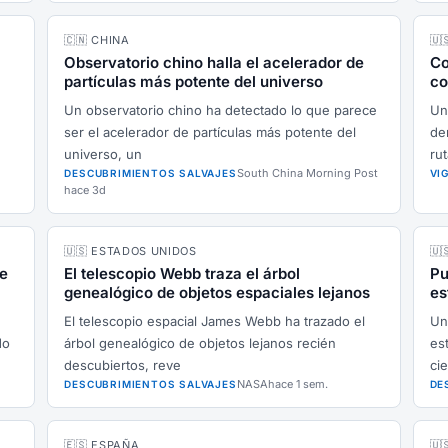
🇨🇳 CHINA
🇺
Observatorio chino halla el acelerador de
Co
partículas más potente del universo
co
Un observatorio chino ha detectado lo que parece
Un
ser el acelerador de partículas más potente del
de
universo, un
rut
South China Morning Post
DESCUBRIMIENTOS SALVAJES
VI
hace 3d
🇺🇸 ESTADOS UNIDOS
🇺
de
El telescopio Webb traza el árbol
Pu
genealógico de objetos espaciales lejanos
es
El telescopio espacial James Webb ha trazado el
Un
do
árbol genealógico de objetos lejanos recién
es
descubiertos, reve
cie
NASA
hace 1 sem.
DESCUBRIMIENTOS SALVAJES
DE
🇪🇸 ESPAÑA
🇺