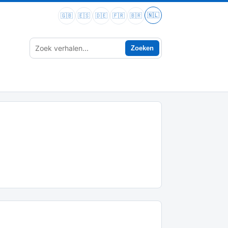
🇳🇱
🇬🇧
🇪🇸
🇩🇪
🇫🇷
🇧🇷
Zoeken