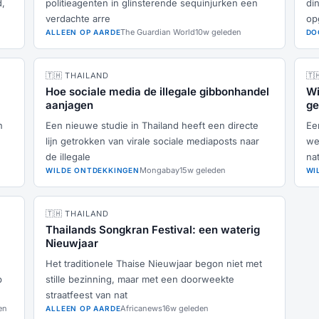
d,
politieagenten in glinsterende sequinjurken een
di
verdachte arre
op
The Guardian World
10w geleden
ALLEEN OP AARDE
DO
🇹🇭 THAILAND
🇹
Hoe sociale media de illegale gibbonhandel
Wi
aanjagen
ge
n
Een nieuwe studie in Thailand heeft een directe
Ee
lijn getrokken van virale sociale mediaposts naar
we
de illegale
na
Mongabay
15w geleden
WILDE ONTDEKKINGEN
WI
🇹🇭 THAILAND
Thailands Songkran Festival: een waterig
Nieuwjaar
Het traditionele Thaise Nieuwjaar begon niet met
p
stille bezinning, maar met een doorweekte
straatfeest van nat
en
Africanews
16w geleden
ALLEEN OP AARDE