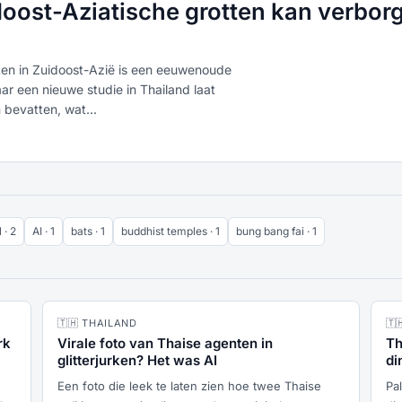
ost-Aziatische grotten kan verborge
ten in Zuidoost-Azië is een eeuwenoude
ar een nieuwe studie in Thailand laat
 bevatten, wat...
 · 2
AI · 1
bats · 1
buddhist temples · 1
bung bang fai · 1
🇹🇭 THAILAND
🇹
rk
Virale foto van Thaise agenten in
Th
glitterjurken? Het was AI
di
Een foto die leek te laten zien hoe twee Thaise
Pa