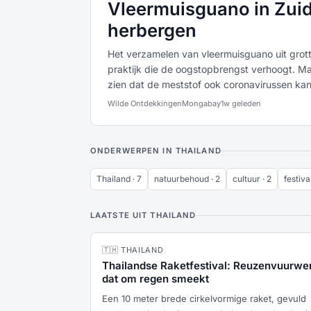
Vleermuisguano in Zuido
herbergen
Het verzamelen van vleermuisguano uit grot
praktijk die de oogstopbrengst verhoogt. Ma
zien dat de meststof ook coronavirussen kan
Wilde Ontdekkingen
Mongabay
1w geleden
ONDERWERPEN IN THAILAND
Thailand · 7
natuurbehoud · 2
cultuur · 2
festival
LAATSTE UIT THAILAND
🇹🇭 THAILAND
Thailandse Raketfestival: Reuzenvuurwe
dat om regen smeekt
Een 10 meter brede cirkelvormige raket, gevuld