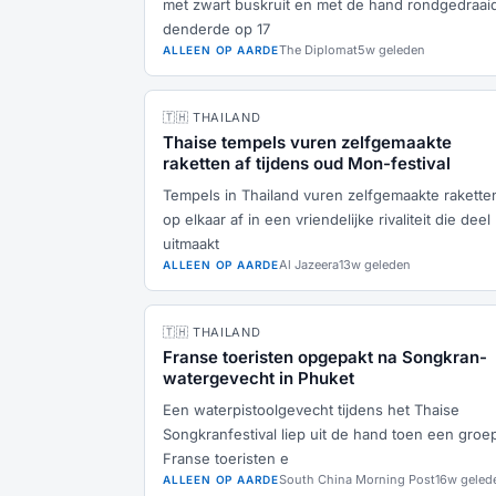
met zwart buskruit en met de hand rondgedraai
denderde op 17
The Diplomat
5w geleden
ALLEEN OP AARDE
🇹🇭 THAILAND
Thaise tempels vuren zelfgemaakte
raketten af tijdens oud Mon-festival
Tempels in Thailand vuren zelfgemaakte rakette
op elkaar af in een vriendelijke rivaliteit die deel
uitmaakt
Al Jazeera
13w geleden
ALLEEN OP AARDE
🇹🇭 THAILAND
Franse toeristen opgepakt na Songkran-
watergevecht in Phuket
Een waterpistoolgevecht tijdens het Thaise
Songkranfestival liep uit de hand toen een groe
Franse toeristen e
South China Morning Post
16w geled
ALLEEN OP AARDE