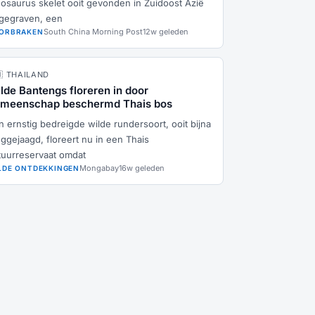
nosaurus skelet ooit gevonden in Zuidoost Azië
gegraven, een
South China Morning Post
12w geleden
ORBRAKEN
🇭 THAILAND
lde Bantengs floreren in door
meenschap beschermd Thais bos
n ernstig bedreigde wilde rundersoort, ooit bijna
ggejaagd, floreert nu in een Thais
tuurreservaat omdat
Mongabay
16w geleden
LDE ONTDEKKINGEN