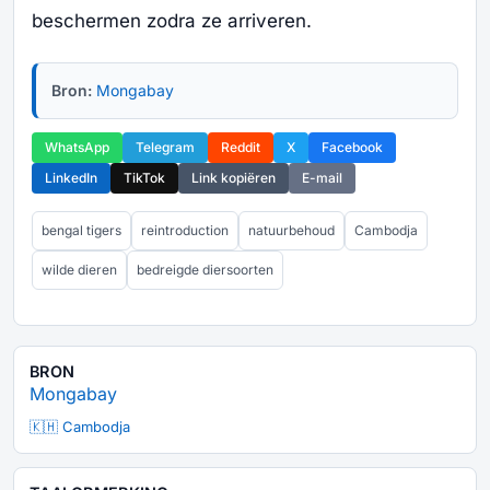
beschermen zodra ze arriveren.
Bron:
Mongabay
WhatsApp
Telegram
Reddit
X
Facebook
LinkedIn
TikTok
Link kopiëren
E-mail
bengal tigers
reintroduction
natuurbehoud
Cambodja
wilde dieren
bedreigde diersoorten
BRON
Mongabay
🇰🇭 Cambodja