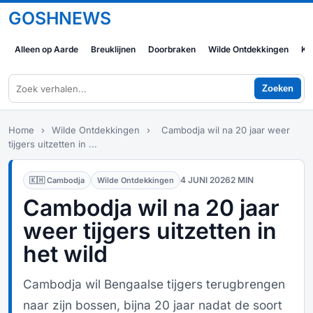
GOSHNEWS
Alleen op Aarde
Breuklijnen
Doorbraken
Wilde Ontdekkingen
Ko
Zoeken
Home
›
Wilde Ontdekkingen
›
Cambodja wil na 20 jaar weer
tijgers uitzetten in ...
4 JUNI 2026
2 MIN
🇰🇭 Cambodja
Wilde Ontdekkingen
Cambodja wil na 20 jaar
weer tijgers uitzetten in
het wild
Cambodja wil Bengaalse tijgers terugbrengen
naar zijn bossen, bijna 20 jaar nadat de soort