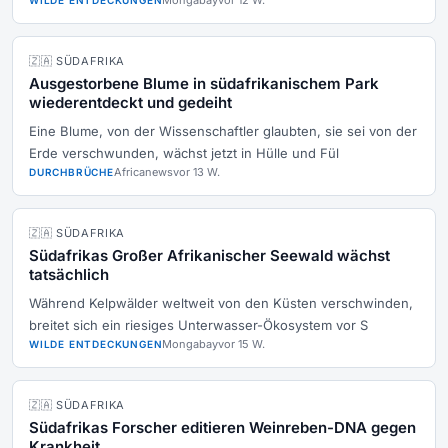
Mongabay
vor 12 W.
WILDE ENTDECKUNGEN
🇿🇦 SÜDAFRIKA
Ausgestorbene Blume in südafrikanischem Park
wiederentdeckt und gedeiht
Eine Blume, von der Wissenschaftler glaubten, sie sei von der
Erde verschwunden, wächst jetzt in Hülle und Fül
Africanews
vor 13 W.
DURCHBRÜCHE
🇿🇦 SÜDAFRIKA
Südafrikas Großer Afrikanischer Seewald wächst
tatsächlich
Während Kelpwälder weltweit von den Küsten verschwinden,
breitet sich ein riesiges Unterwasser-Ökosystem vor S
Mongabay
vor 15 W.
WILDE ENTDECKUNGEN
🇿🇦 SÜDAFRIKA
Südafrikas Forscher editieren Weinreben-DNA gegen
Krankheit