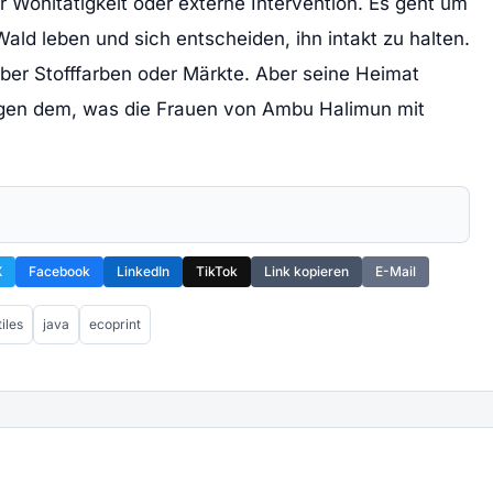
r Wohltätigkeit oder externe Intervention. Es geht um
ld leben und sich entscheiden, ihn intakt zu halten.
ber Stofffarben oder Märkte. Aber seine Heimat
wegen dem, was die Frauen von Ambu Halimun mit
X
Facebook
LinkedIn
TikTok
Link kopieren
E-Mail
tiles
java
ecoprint