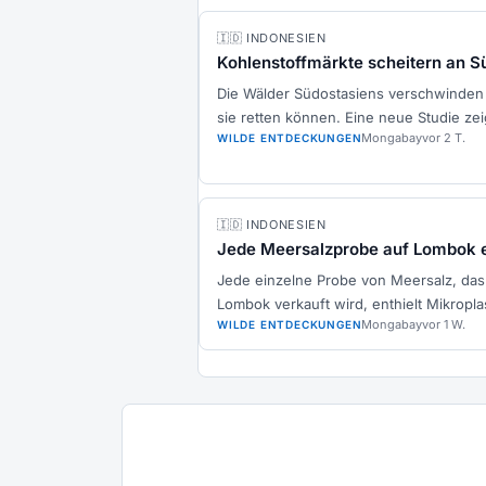
🇮🇩 INDONESIEN
Kohlenstoffmärkte scheitern an S
Die Wälder Südostasiens verschwinden s
sie retten können. Eine neue Studie zei
Mongabay
vor 2 T.
WILDE ENTDECKUNGEN
🇮🇩 INDONESIEN
Jede Meersalzprobe auf Lombok en
Jede einzelne Probe von Meersalz, das 
Lombok verkauft wird, enthielt Mikroplas
Mongabay
vor 1 W.
WILDE ENTDECKUNGEN