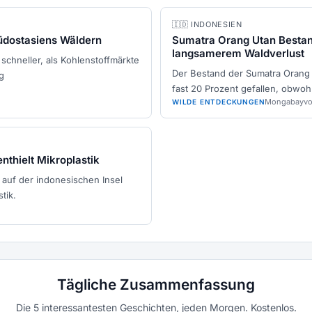
🇮🇩 INDONESIEN
üdostasiens Wäldern
Sumatra Orang Utan Bestand
langsamerem Waldverlust
chneller, als Kohlenstoffmärkte
Der Bestand der Sumatra Orang
g
fast 20 Prozent gefallen, obwoh
Mongabay
vo
WILDE ENTDECKUNGEN
thielt Mikroplastik
auf der indonesischen Insel
tik.
Tägliche Zusammenfassung
Die 5 interessantesten Geschichten, jeden Morgen. Kostenlos.