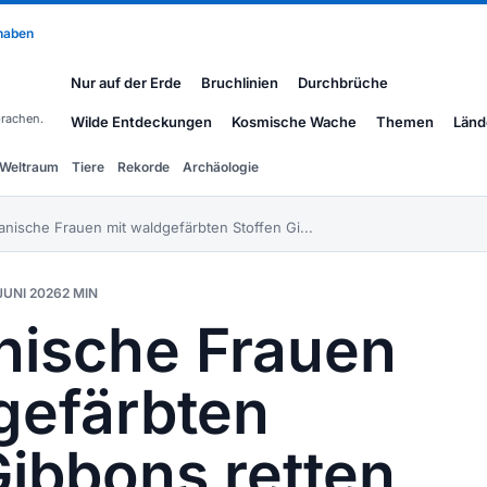
 haben
Nur auf der Erde
Bruchlinien
Durchbrüche
rachen.
Wilde Entdeckungen
Kosmische Wache
Themen
Länd
Weltraum
Tiere
Rekorde
Archäologie
anische Frauen mit waldgefärbten Stoffen Gi...
JUNI 2026
2 MIN
nische Frauen
gefärbten
Gibbons retten