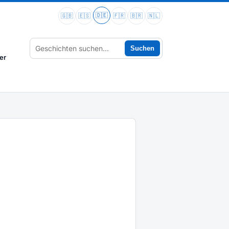
🇩🇪
🇬🇧
🇪🇸
🇫🇷
🇧🇷
🇳🇱
Suchen
er