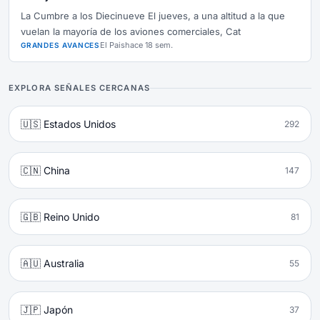
sudamericanas de más de 6.000 metros.
La Cumbre a los Diecinueve El jueves, a una altitud a la que
vuelan la mayoría de los aviones comerciales, Cat
El Pais
hace 18 sem.
GRANDES AVANCES
EXPLORA SEÑALES CERCANAS
🇺🇸 Estados Unidos
292
🇨🇳 China
147
🇬🇧 Reino Unido
81
🇦🇺 Australia
55
🇯🇵 Japón
37