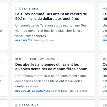
🇺🇸 ÉTATS-UNIS
🇺
Le T. rex nommé Gus atteint un record de
Le
50,1 millions de dollars aux enchères
mi
Un squelette de Tyrannosaurus rex nommé Gus
Un
re
vient de devenir le fossile le plus cher jamais
vie
vendu aux enchères
ve
DW News
il y a 3 sem.
PERCÉES
PE
🌍 RÉPUBLIQUE DOMINICAINE
🇧
n
Des abeilles anciennes utilisaient les
Ce
alvéoles dentaires de mammifères comme
pa
nurseries il y a 20 000 ans
 a
Une découverte fossile stupéfiante montre que
Un
ée
des abeilles anciennes utilisaient les alvéoles
pa
dentaires vides
dé
.
Science Daily Top
il y a 4 sem.
DÉCOUVERTES SAUVAGES
DÉ
🇦🇷 ARGENTINE
🇿