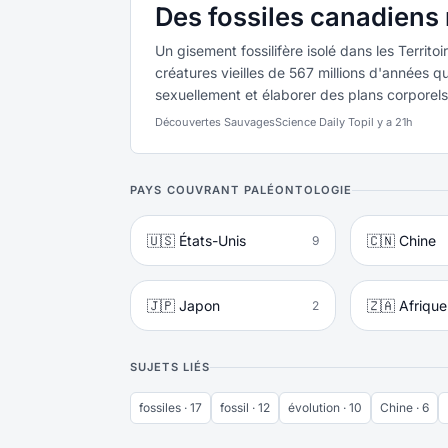
Des fossiles canadiens 
Un gisement fossilifère isolé dans les Territ
créatures vieilles de 567 millions d'années q
sexuellement et élaborer des plans corporels.
Découvertes Sauvages
Science Daily Top
il y a 21h
PAYS COUVRANT PALÉONTOLOGIE
🇺🇸 États-Unis
🇨🇳 Chine
9
🇯🇵 Japon
🇿🇦 Afriqu
2
SUJETS LIÉS
fossiles · 17
fossil · 12
évolution · 10
Chine · 6