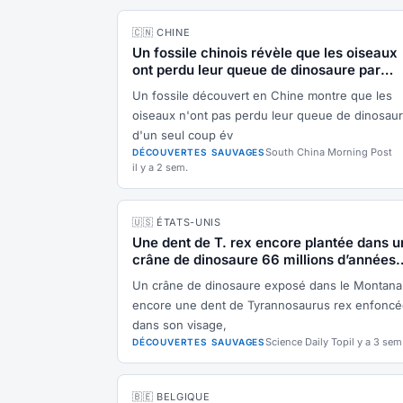
🇨🇳 CHINE
Un fossile chinois révèle que les oiseaux
ont perdu leur queue de dinosaure par
étapes
Un fossile découvert en Chine montre que les
oiseaux n'ont pas perdu leur queue de dinosau
d'un seul coup év
South China Morning Post
DÉCOUVERTES SAUVAGES
il y a 2 sem.
🇺🇸 ÉTATS-UNIS
Une dent de T. rex encore plantée dans u
crâne de dinosaure 66 millions d’années
plus tard
Un crâne de dinosaure exposé dans le Montana
encore une dent de Tyrannosaurus rex enfonc
dans son visage,
Science Daily Top
il y a 3 sem
DÉCOUVERTES SAUVAGES
🇧🇪 BELGIQUE