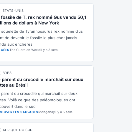
🇸 ÉTATS-UNIS
 fossile de T. rex nommé Gus vendu 50,1
llions de dollars à New York
 squelette de Tyrannosaurus rex nommé Gus
nt de devenir le fossile le plus cher jamais
ndu aux enchères
The Guardian World
il y a 3 sem.
RCÉES
🇷 BRÉSIL
 parent du crocodile marchait sur deux
ttes au Brésil
 parent du crocodile qui marchait sur deux
ttes. Voilà ce que des paléontologues ont
couvert dans le sud
Mongabay
il y a 5 sem.
COUVERTES SAUVAGES
🇦 AFRIQUE DU SUD