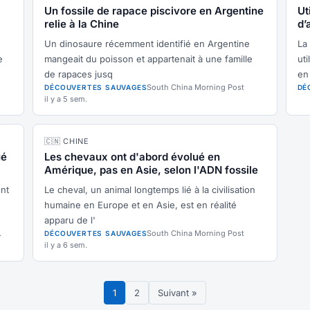
Un fossile de rapace piscivore en Argentine
Ut
relie à la Chine
d’
af
Un dinosaure récemment identifié en Argentine
La
e
mangeait du poisson et appartenait à une famille
ut
de rapaces jusq
en
South China Morning Post
DÉCOUVERTES SAUVAGES
DÉ
il y a 5 sem.
🇨🇳 CHINE
ué
Les chevaux ont d'abord évolué en
Amérique, pas en Asie, selon l'ADN fossile
ent
Le cheval, un animal longtemps lié à la civilisation
humaine en Europe et en Asie, est en réalité
apparu de l'
.
South China Morning Post
DÉCOUVERTES SAUVAGES
il y a 6 sem.
1
2
Suivant »