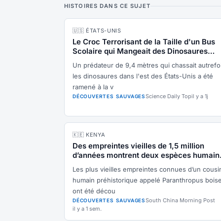
HISTOIRES DANS CE SUJET
🇺🇸 ÉTATS-UNIS
Le Croc Terrorisant de la Taille d'un Bus
Scolaire qui Mangeait des Dinosaures
Revient
Un prédateur de 9,4 mètres qui chassait autrefo
les dinosaures dans l'est des États-Unis a été
ramené à la v
Science Daily Top
il y a 1j
DÉCOUVERTES SAUVAGES
🇰🇪 KENYA
Des empreintes vieilles de 1,5 million
d’années montrent deux espèces humain
croisées au Kenya
Les plus vieilles empreintes connues d’un cousi
humain préhistorique appelé Paranthropus boise
ont été décou
South China Morning Post
DÉCOUVERTES SAUVAGES
il y a 1 sem.