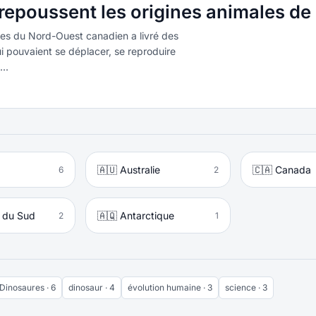
repoussent les origines animales de 
oires du Nord-Ouest canadien a livré des
ui pouvaient se déplacer, se reproduire
..
🇦🇺 Australie
🇨🇦 Canada
6
2
e du Sud
🇦🇶 Antarctique
2
1
Dinosaures · 6
dinosaur · 4
évolution humaine · 3
science · 3