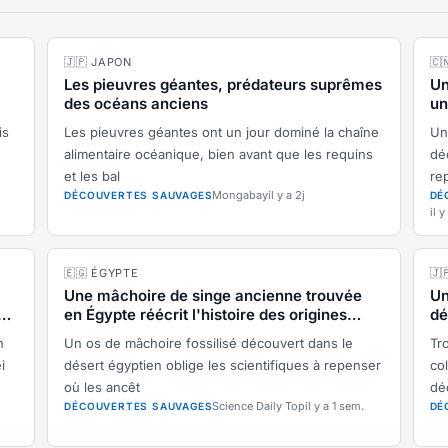
🇯🇵 JAPON
🇨
Les pieuvres géantes, prédateurs suprêmes
Un
des océans anciens
un
is
Les pieuvres géantes ont un jour dominé la chaîne
Un
alimentaire océanique, bien avant que les requins
dé
et les bal
rep
Mongabay
il y a 2j
DÉCOUVERTES SAUVAGES
DÉ
il y
🇪🇬 ÉGYPTE
🇯
Une mâchoire de singe ancienne trouvée
Un
es
en Égypte réécrit l'histoire des origines
dé
humaines
vi
n
Un os de mâchoire fossilisé découvert dans le
Tr
i
désert égyptien oblige les scientifiques à repenser
co
où les ancêt
dé
Science Daily Top
il y a 1 sem.
DÉCOUVERTES SAUVAGES
DÉ