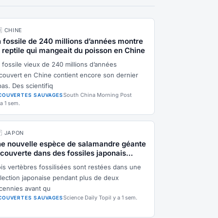
🇳 CHINE
 fossile de 240 millions d’années montre
 reptile qui mangeait du poisson en Chine
 fossile vieux de 240 millions d’années
couvert en Chine contient encore son dernier
as. Des scientifiq
South China Morning Post
COUVERTES SAUVAGES
 a 1 sem.
🇵 JAPON
e nouvelle espèce de salamandre géante
couverte dans des fossiles japonais
eux de 3,5 millions d'années
ois vertèbres fossilisées sont restées dans une
llection japonaise pendant plus de deux
cennies avant qu
Science Daily Top
il y a 1 sem.
COUVERTES SAUVAGES