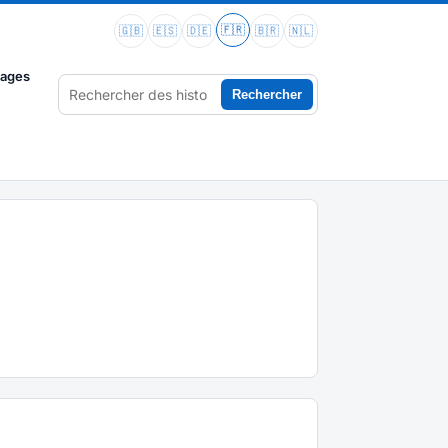
🇫🇷
🇬🇧
🇪🇸
🇩🇪
🇧🇷
🇳🇱
vages
Rechercher