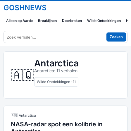
GOSHNEWS
Alleen op Aarde
Breuklijnen
Doorbraken
Wilde Ontdekkingen
Ko
Zoeken
Antarctica
🇦🇶
Antarctica: 11 verhalen
Wilde Ontdekkingen · 11
🇦🇶 Antarctica
NASA-radar spot een kolibrie in