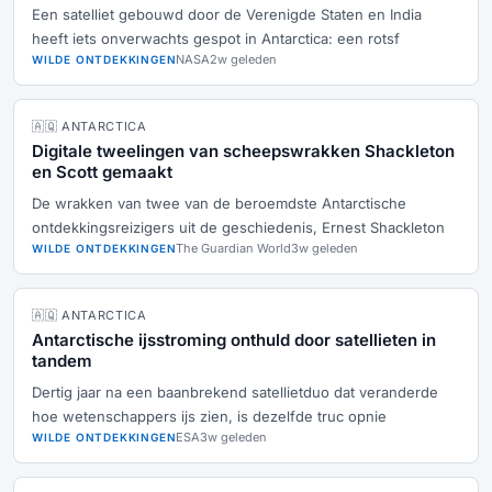
Een satelliet gebouwd door de Verenigde Staten en India
heeft iets onverwachts gespot in Antarctica: een rotsf
NASA
2w geleden
WILDE ONTDEKKINGEN
🇦🇶 ANTARCTICA
Digitale tweelingen van scheepswrakken Shackleton
en Scott gemaakt
De wrakken van twee van de beroemdste Antarctische
ontdekkingsreizigers uit de geschiedenis, Ernest Shackleton
The Guardian World
3w geleden
WILDE ONTDEKKINGEN
🇦🇶 ANTARCTICA
Antarctische ijsstroming onthuld door satellieten in
tandem
Dertig jaar na een baanbrekend satellietduo dat veranderde
hoe wetenschappers ijs zien, is dezelfde truc opnie
ESA
3w geleden
WILDE ONTDEKKINGEN