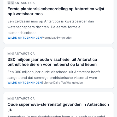
🇦🇶 ANTARCTICA
Eerste plantenrisicobeoordeling op Antarctica wijst
op kwetsbaar mos
Een zeldzaam mos op Antarctica is kwetsbaarder dan
wetenschappers dachten. De eerste formele
plantenrisicobeoo
Mongabay
6w geleden
WILDE ONTDEKKINGEN
🇦🇶 ANTARCTICA
380 miljoen jaar oude visschedel uit Antarctica
onthult hoe dieren voor het eerst op land liepen
Een 380 miljoen jaar oude visschedel uit Antarctica heeft
aangetoond dat sommige prehistorische vissen al ware
Science Daily Top
10w geleden
WILDE ONTDEKKINGEN
🇦🇶 ANTARCTICA
Oude supernova-sterrenstof gevonden in Antarctisch
ijs
Antarctisch ijs van tienduizenden jaren oud heeft radioactief