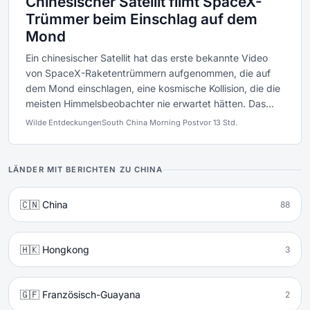
Chinesischer Satellit filmt SpaceX-
Trümmer beim Einschlag auf dem
Mond
Ein chinesischer Satellit hat das erste bekannte Video
von SpaceX-Raketentrümmern aufgenommen, die auf
dem Mond einschlagen, eine kosmische Kollision, die die
meisten Himmelsbeobachter nie erwartet hätten. Das...
Wilde Entdeckungen
South China Morning Post
vor 13 Std.
LÄNDER MIT BERICHTEN ZU CHINA
🇨🇳 China
88
🇭🇰 Hongkong
3
🇬🇫 Französisch-Guayana
2