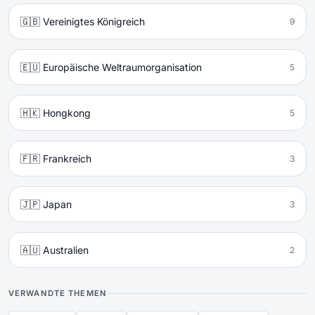
🇬🇧 Vereinigtes Königreich
9
🇪🇺 Europäische Weltraumorganisation
5
🇭🇰 Hongkong
5
🇫🇷 Frankreich
3
🇯🇵 Japan
3
🇦🇺 Australien
2
VERWANDTE THEMEN