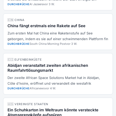
Al Jazeera
vor 3 W.
DURCHBRÜCHE
🇨🇳 CHINA
China fängt erstmals eine Rakete auf See
Zum ersten Mal hat China eine Raketenstufe auf See
geborgen, indem es sie auf einer schwimmenden Plattform fin
South China Morning Post
vor 3 W.
DURCHBRÜCHE
🇨🇮 ELFENBEINKÜSTE
Abidjan veranstaltet zweiten afrikanischen
Raumfahrtlösungsmarkt
Der zweite African Space Solutions Market hat in Abidjan,
Côte d'Ivoire, eröffnet und verwandelt die westafrik
Africanews
vor 4 W.
DURCHBRÜCHE
🇺🇸 VEREINIGTE STAATEN
Ein Schuhkarton im Weltraum könnte versteckte
Atomsprengköpfe aufspüren