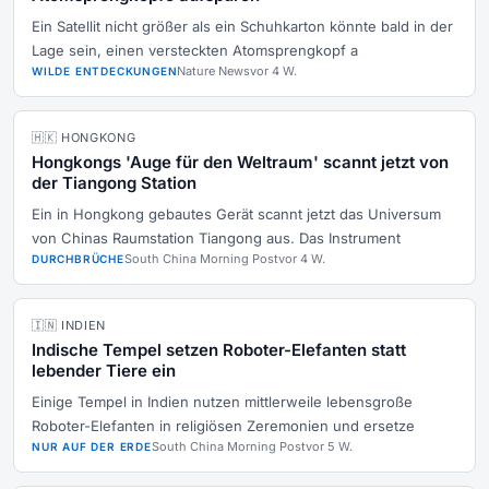
Ein Satellit nicht größer als ein Schuhkarton könnte bald in der
Lage sein, einen versteckten Atomsprengkopf a
Nature News
vor 4 W.
WILDE ENTDECKUNGEN
🇭🇰 HONGKONG
Hongkongs 'Auge für den Weltraum' scannt jetzt von
der Tiangong Station
Ein in Hongkong gebautes Gerät scannt jetzt das Universum
von Chinas Raumstation Tiangong aus. Das Instrument
South China Morning Post
vor 4 W.
DURCHBRÜCHE
🇮🇳 INDIEN
Indische Tempel setzen Roboter-Elefanten statt
lebender Tiere ein
Einige Tempel in Indien nutzen mittlerweile lebensgroße
Roboter-Elefanten in religiösen Zeremonien und ersetze
South China Morning Post
vor 5 W.
NUR AUF DER ERDE