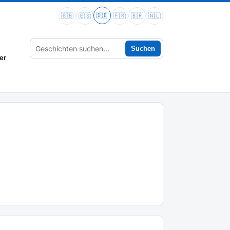
🇩🇪
🇬🇧
🇪🇸
🇫🇷
🇧🇷
🇳🇱
Suchen
er