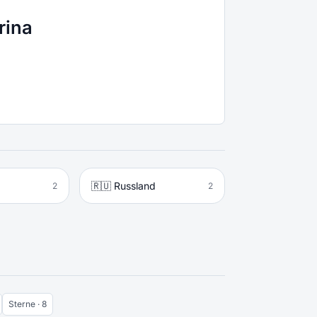
rina
🇷🇺 Russland
2
2
Sterne · 8