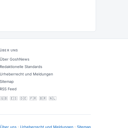
ÜBER UNS
Über GoshNews
Redaktionelle Standards
Urheberrecht und Meldungen
Sitemap
RSS Feed
🇬🇧
🇪🇸
🇩🇪
🇫🇷
🇧🇷
🇳🇱
Über uns
·
Urheberrecht und Meldungen
·
Sitemap