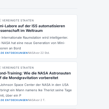
🇸 VEREINIGTE STAATEN
ni-Labore auf der ISS automatisieren
ssenschaft im Weltraum
 Internationale Raumstation wird intelligenter.
e NASA hat eine neue Generation von Mini-
boren an Bord
NASA
vor 22 Std.
LDE ENTDECKUNGEN
🇸 VEREINIGTE STAATEN
nd-Training: Wie die NASA Astronauten
f die Mondgravitation vorbereitet
 Johnson Space Center der NASA in den USA
rbringt ein Mann namens Ike Theriot seine Tage
mit, über ein P
NASA
vor 2 T.
LDE ENTDECKUNGEN