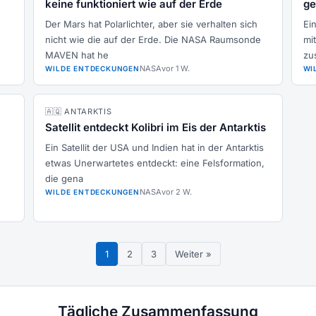
keine funktioniert wie auf der Erde
ge
Der Mars hat Polarlichter, aber sie verhalten sich
Ei
nicht wie die auf der Erde. Die NASA Raumsonde
mi
MAVEN hat he
zu
NASA
vor 1 W.
WILDE ENTDECKUNGEN
WI
🇦🇶 ANTARKTIS
Satellit entdeckt Kolibri im Eis der Antarktis
Ein Satellit der USA und Indien hat in der Antarktis
e
etwas Unerwartetes entdeckt: eine Felsformation,
die gena
NASA
vor 2 W.
WILDE ENTDECKUNGEN
1
2
3
Weiter »
Tägliche Zusammenfassung