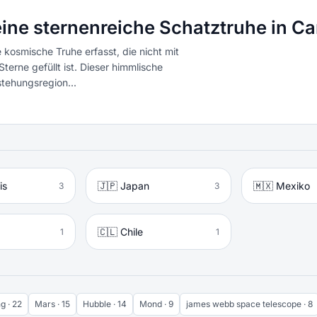
ine sternenreiche Schatztruhe in Ca
osmische Truhe erfasst, die nicht mit
erne gefüllt ist. Dieser himmlische
stehungsregion...
is
🇯🇵 Japan
🇲🇽 Mexiko
3
3
a
🇨🇱 Chile
1
1
g · 22
Mars · 15
Hubble · 14
Mond · 9
james webb space telescope · 8