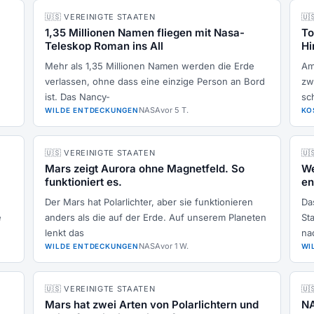
🇺🇸 VEREINIGTE STAATEN
🇺
1,35 Millionen Namen fliegen mit Nasa-
To
Teleskop Roman ins All
Hi
Mehr als 1,35 Millionen Namen werden die Erde
Am
verlassen, ohne dass eine einzige Person an Bord
zw
ist. Das Nancy-
sc
NASA
vor 5 T.
WILDE ENTDECKUNGEN
KO
🇺🇸 VEREINIGTE STAATEN
🇺
Mars zeigt Aurora ohne Magnetfeld. So
We
funktioniert es.
en
Der Mars hat Polarlichter, aber sie funktionieren
Da
e
anders als die auf der Erde. Auf unserem Planeten
St
lenkt das
na
NASA
vor 1 W.
WILDE ENTDECKUNGEN
WI
🇺🇸 VEREINIGTE STAATEN
🇺
Mars hat zwei Arten von Polarlichtern und
NA