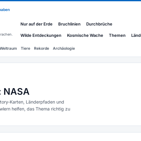
 haben
Nur auf der Erde
Bruchlinien
Durchbrüche
rachen.
Wilde Entdeckungen
Kosmische Wache
Themen
Länd
Weltraum
Tiere
Rekorde
Archäologie
g: NASA
Story-Karten, Länderpfaden und
ern helfen, das Thema richtig zu