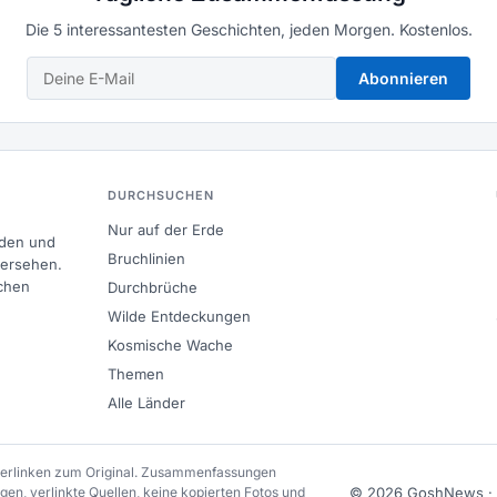
Die 5 interessantesten Geschichten, jeden Morgen. Kostenlos.
Abonnieren
DURCHSUCHEN
Nur auf der Erde
nden und
Bruchlinien
bersehen.
chen
Durchbrüche
Wilde Entdeckungen
Kosmische Wache
Themen
Alle Länder
 verlinken zum Original. Zusammenfassungen
en, verlinkte Quellen, keine kopierten Fotos und
© 2026 GoshNews ·