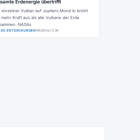
samte Erdenergie übertrifft
n einzelner Vulkan auf Jupiters Mond Io bricht
t mehr Kraft aus als alle Vulkane der Erde
sammen. NASAs
NASA
vor 2 W.
LDE ENTDECKUNGEN