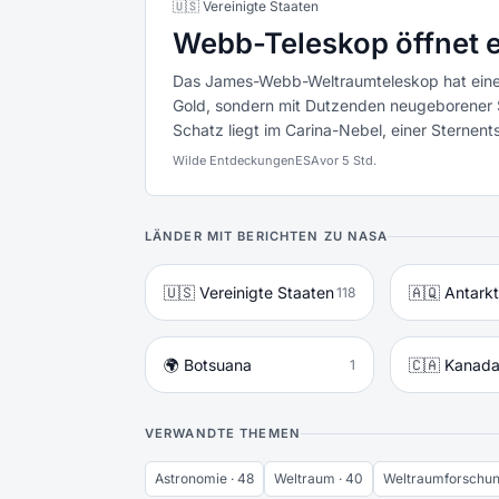
🇺🇸 Vereinigte Staaten
Webb-Teleskop öffnet e
Das James-Webb-Weltraumteleskop hat eine k
Gold, sondern mit Dutzenden neugeborener St
Schatz liegt im Carina-Nebel, einer Sternent
Wilde Entdeckungen
ESA
vor 5 Std.
LÄNDER MIT BERICHTEN ZU NASA
🇺🇸 Vereinigte Staaten
🇦🇶 Antarkt
118
🌍 Botsuana
🇨🇦 Kanad
1
VERWANDTE THEMEN
Astronomie · 48
Weltraum · 40
Weltraumforschun