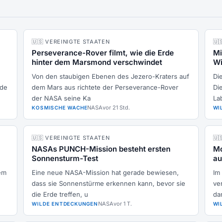
🇺🇸 VEREINIGTE STAATEN
🇺
Perseverance-Rover filmt, wie die Erde
Mi
hinter dem Marsmond verschwindet
Wi
Von den staubigen Ebenen des Jezero-Kraters auf
Die
ade
dem Mars aus richtete der Perseverance-Rover
Di
der NASA seine Ka
La
NASA
vor 21 Std.
KOSMISCHE WACHE
WI
🇺🇸 VEREINIGTE STAATEN
🇺
NASAs PUNCH-Mission besteht ersten
Mo
Sonnensturm-Test
au
em
Eine neue NASA-Mission hat gerade bewiesen,
Im
dass sie Sonnenstürme erkennen kann, bevor sie
ve
die Erde treffen, u
da
NASA
vor 1 T.
WILDE ENTDECKUNGEN
WI