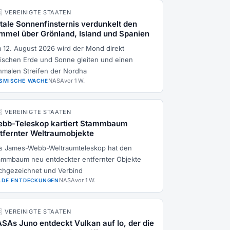
🇸 VEREINIGTE STAATEN
tale Sonnenfinsternis verdunkelt den
mmel über Grönland, Island und Spanien
 12. August 2026 wird der Mond direkt
ischen Erde und Sonne gleiten und einen
hmalen Streifen der Nordha
NASA
vor 1 W.
SMISCHE WACHE
🇸 VEREINIGTE STAATEN
bb-Teleskop kartiert Stammbaum
tfernter Weltraumobjekte
s James-Webb-Weltraumteleskop hat den
ammbaum neu entdeckter entfernter Objekte
chgezeichnet und Verbind
NASA
vor 1 W.
LDE ENTDECKUNGEN
🇸 VEREINIGTE STAATEN
SAs Juno entdeckt Vulkan auf Io, der die