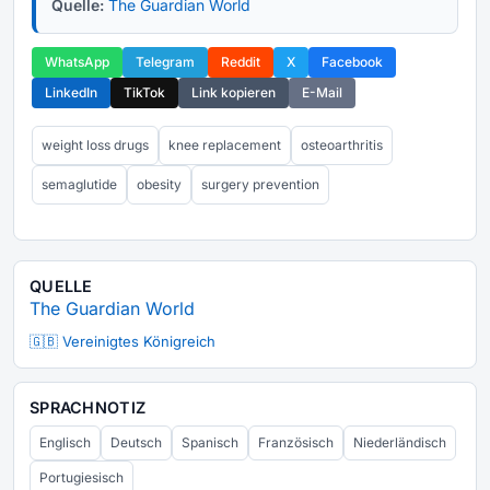
Quelle:
The Guardian World
WhatsApp
Telegram
Reddit
X
Facebook
LinkedIn
TikTok
Link kopieren
E-Mail
weight loss drugs
knee replacement
osteoarthritis
semaglutide
obesity
surgery prevention
QUELLE
The Guardian World
🇬🇧 Vereinigtes Königreich
SPRACHNOTIZ
Englisch
Deutsch
Spanisch
Französisch
Niederländisch
Portugiesisch