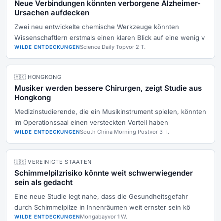
Neue Verbindungen könnten verborgene Alzheimer-
Ursachen aufdecken
Zwei neu entwickelte chemische Werkzeuge könnten
Wissenschaftlern erstmals einen klaren Blick auf eine wenig v
Science Daily Top
vor 2 T.
WILDE ENTDECKUNGEN
🇭🇰 HONGKONG
Musiker werden bessere Chirurgen, zeigt Studie aus
Hongkong
Medizinstudierende, die ein Musikinstrument spielen, könnten
im Operationssaal einen versteckten Vorteil haben
South China Morning Post
vor 3 T.
WILDE ENTDECKUNGEN
🇺🇸 VEREINIGTE STAATEN
Schimmelpilzrisiko könnte weit schwerwiegender
sein als gedacht
Eine neue Studie legt nahe, dass die Gesundheitsgefahr
durch Schimmelpilze in Innenräumen weit ernster sein kö
Mongabay
vor 1 W.
WILDE ENTDECKUNGEN