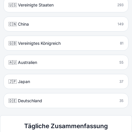
🇺🇸 Vereinigte Staaten
293
🇨🇳 China
149
🇬🇧 Vereinigtes Königreich
81
🇦🇺 Australien
55
🇯🇵 Japan
37
🇩🇪 Deutschland
35
Tägliche Zusammenfassung