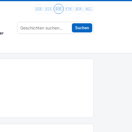
🇩🇪
🇬🇧
🇪🇸
🇫🇷
🇧🇷
🇳🇱
Suchen
er