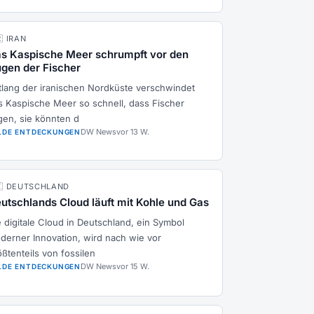
🇷 IRAN
s Kaspische Meer schrumpft vor den
gen der Fischer
tlang der iranischen Nordküste verschwindet
s Kaspische Meer so schnell, dass Fischer
gen, sie könnten d
DW News
vor 13 W.
LDE ENTDECKUNGEN
🇪 DEUTSCHLAND
utschlands Cloud läuft mit Kohle und Gas
e digitale Cloud in Deutschland, ein Symbol
derner Innovation, wird nach wie vor
ößtenteils von fossilen
DW News
vor 15 W.
LDE ENTDECKUNGEN