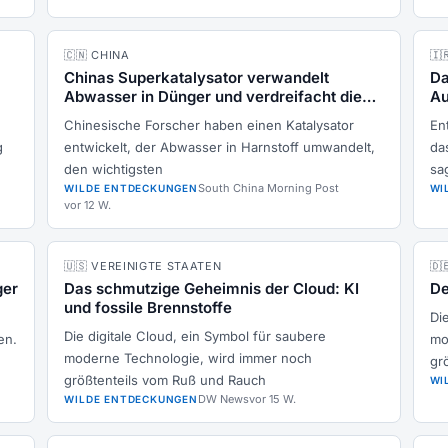
🇨🇳 CHINA
🇮
Chinas Superkatalysator verwandelt
Da
Abwasser in Dünger und verdreifacht die
Au
Ausbeute
Chinesische Forscher haben einen Katalysator
En
g
entwickelt, der Abwasser in Harnstoff umwandelt,
da
den wichtigsten
sa
South China Morning Post
WILDE ENTDECKUNGEN
WI
vor 12 W.
🇺🇸 VEREINIGTE STAATEN
🇩
ger
Das schmutzige Geheimnis der Cloud: KI
De
und fossile Brennstoffe
Di
Die digitale Cloud, ein Symbol für saubere
en.
mo
moderne Technologie, wird immer noch
gr
größtenteils vom Ruß und Rauch
WI
DW News
vor 15 W.
WILDE ENTDECKUNGEN