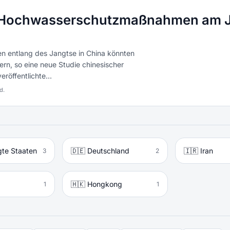
 Hochwasserschutzmaßnahmen am J
n entlang des Jangtse in China könnten
n, so eine neue Studie chinesischer
eröffentlichte...
d.
gte Staaten
🇩🇪 Deutschland
🇮🇷 Iran
3
2
🇭🇰 Hongkong
1
1