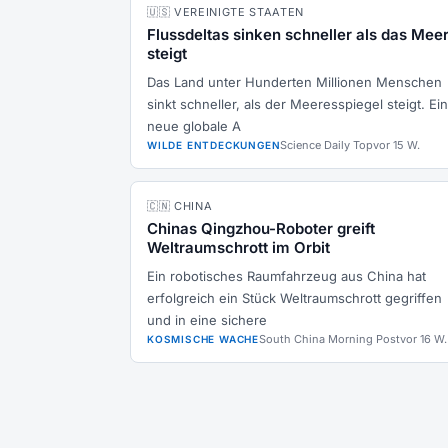
🇺🇸 VEREINIGTE STAATEN
Flussdeltas sinken schneller als das Mee
steigt
Das Land unter Hunderten Millionen Menschen
sinkt schneller, als der Meeresspiegel steigt. Ei
neue globale A
Science Daily Top
vor 15 W.
WILDE ENTDECKUNGEN
🇨🇳 CHINA
Chinas Qingzhou-Roboter greift
Weltraumschrott im Orbit
Ein robotisches Raumfahrzeug aus China hat
erfolgreich ein Stück Weltraumschrott gegriffen
und in eine sichere
South China Morning Post
vor 16 W.
KOSMISCHE WACHE