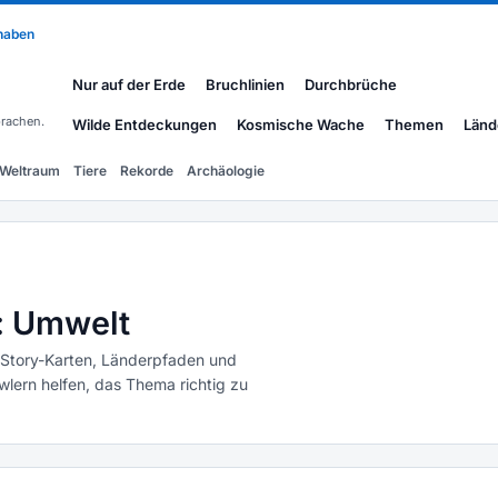
 haben
Nur auf der Erde
Bruchlinien
Durchbrüche
rachen.
Wilde Entdeckungen
Kosmische Wache
Themen
Länd
Weltraum
Tiere
Rekorde
Archäologie
: Umwelt
 Story-Karten, Länderpfaden und
ern helfen, das Thema richtig zu