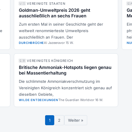
🇺🇸 VEREINIGTE STAATEN
🇬
r
Goldman-Umweltpreis 2026 geht
Ga
ausschließlich an sechs Frauen
Me
Zum ersten Mal in seiner Geschichte geht der
Ei
ne
weltweit renommierteste Umweltpreis
ph
ausschließlich an Frauen. Der
hei
Al Jazeera
vor 15 W.
DURCHBRÜCHE
NU
🇬🇧 VEREINIGTES KÖNIGREICH
Britische Ammoniak-Hotspots liegen genau
bei Massentierhaltung
Die schlimmste Ammoniakverschmutzung im
Vereinigten Königreich konzentriert sich genau auf
dieselben Gebiete,
The Guardian World
vor 16 W.
WILDE ENTDECKUNGEN
1
2
Weiter »