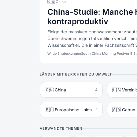
🇨🇳 China
China-Studie: Manche
kontraproduktiv
Einige der massiven Hochwasserschutzbaute
Überschwemmungen tatsächlich verschlimmer
Wissenschaftler. Die in einer Fachzeitschrift v
Wilde Entdeckungen
South China Morning Post
vor 5 St
LÄNDER MIT BERICHTEN ZU UMWELT
🇨🇳 China
🇺🇸 Vereini
4
🇪🇺 Europäische Union
🇬🇦 Gabun
1
VERWANDTE THEMEN