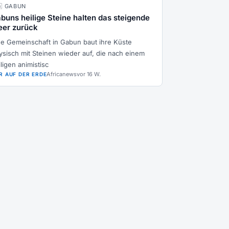
🇦 GABUN
buns heilige Steine halten das steigende
er zurück
ne Gemeinschaft in Gabun baut ihre Küste
ysisch mit Steinen wieder auf, die nach einem
ligen animistisc
Africanews
vor 16 W.
R AUF DER ERDE