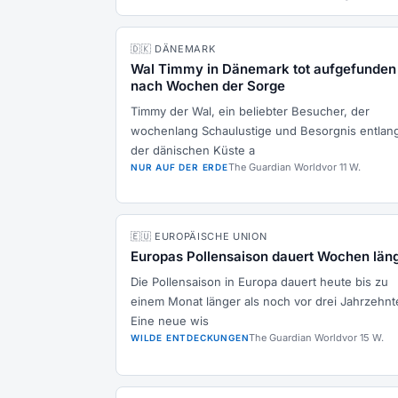
🇩🇰 DÄNEMARK
Wal Timmy in Dänemark tot aufgefunden
nach Wochen der Sorge
Timmy der Wal, ein beliebter Besucher, der
wochenlang Schaulustige und Besorgnis entlan
der dänischen Küste a
The Guardian World
vor 11 W.
NUR AUF DER ERDE
🇪🇺 EUROPÄISCHE UNION
Europas Pollensaison dauert Wochen län
Die Pollensaison in Europa dauert heute bis zu
einem Monat länger als noch vor drei Jahrzehnt
Eine neue wis
The Guardian World
vor 15 W.
WILDE ENTDECKUNGEN