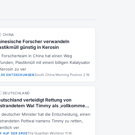
🇳 CHINA
inesische Forscher verwandeln
astikmüll günstig in Kerosin
n Forscherteam in China hat einen Weg
unden, Plastikmüll mit einem billigen Katalysator
 Kerosin zu ver
South China Morning Post
vor 2 W.
LDE ENTDECKUNGEN
🇪 DEUTSCHLAND
utschland verteidigt Rettung von
strandetem Wal Timmy als ‚vollkommen
nschlich‘
n deutscher Minister hat die Entscheidung, einen
strandeten Pottwal namens Timmy zu retten,
entlich ver
The Guardian World
vor 11 W.
R AUF DER ERDE