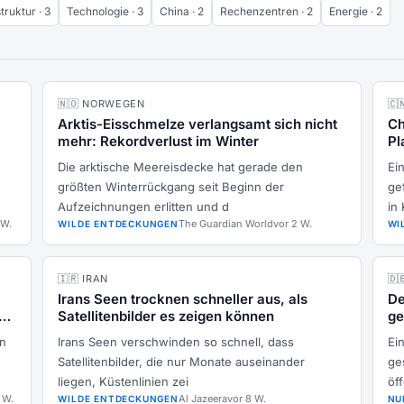
truktur · 3
Technologie · 3
China · 2
Rechenzentren · 2
Energie · 2
🇳🇴 NORWEGEN
🇨
Arktis-Eisschmelze verlangsamt sich nicht
Ch
mehr: Rekordverlust im Winter
Pl
Die arktische Meereisdecke hat gerade den
Ei
größten Winterrückgang seit Beginn der
gef
Aufzeichnungen erlitten und d
in
 W.
The Guardian World
vor 2 W.
WILDE ENTDECKUNGEN
WI
🇮🇷 IRAN
🇩
Irans Seen trocknen schneller aus, als
De
n
Satellitenbilder es zeigen können
ge
me
en
Irans Seen verschwinden so schnell, dass
Ei
n
Satellitenbilder, die nur Monate auseinander
ge
liegen, Küstenlinien zei
öff
 W.
Al Jazeera
vor 8 W.
WILDE ENTDECKUNGEN
NU