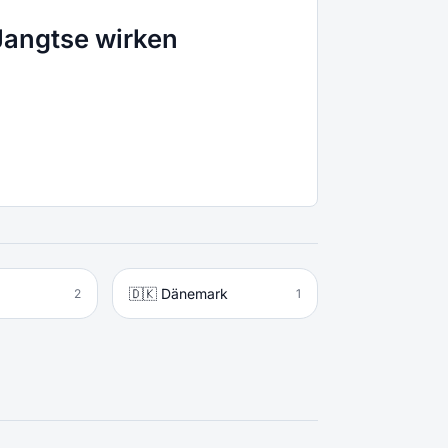
angtse wirken
🇩🇰 Dänemark
2
1