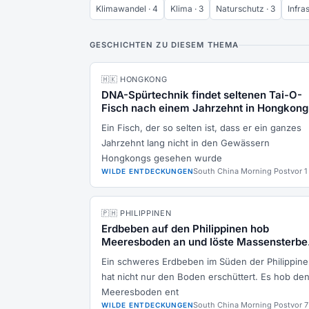
Klimawandel · 4
Klima · 3
Naturschutz · 3
Infras
GESCHICHTEN ZU DIESEM THEMA
🇭🇰 HONGKONG
DNA-Spürtechnik findet seltenen Tai-O-
Fisch nach einem Jahrzehnt in Hongkong
Ein Fisch, der so selten ist, dass er ein ganzes
Jahrzehnt lang nicht in den Gewässern
Hongkongs gesehen wurde
South China Morning Post
vor 1
WILDE ENTDECKUNGEN
🇵🇭 PHILIPPINEN
Erdbeben auf den Philippinen hob
Meeresboden an und löste Massensterbe
aus
Ein schweres Erdbeben im Süden der Philippin
hat nicht nur den Boden erschüttert. Es hob de
Meeresboden ent
South China Morning Post
vor 7
WILDE ENTDECKUNGEN